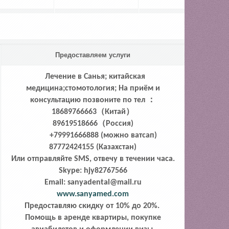
Предоставляем услуги
Лечение в Санья; китайская
медицина;стомотология;
На приём и
консультацию позвоните по тел ：
18689766663（Китай）
89619518666（Россия)
+79991666888 (можно ватсап)
87772424155 (Казахстан)
Или отправляйте SMS, отвечу в течении часа.
Skype: hjy82767566
Email: sanyadental@mail.ru
www.sanyamed.com
Предоставляю скидку от 10% до 20%.
Помощь в аренде квартиры, покупке