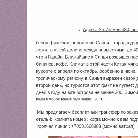
Адрес: Ул.Ин Бен 380, во
еографическое положение Санья – город-курор
Г
лежит в узкой долине между невысокими, до 40
что и Гавайи. Ближайшие к Санья возвышеннос
бананов, кофе. Климат в этой части Китая мяг
курорте с апреля по октябрь, особенно в июне, 
тропическому региону, в Санья выражен сезон
второй день, но туристов этот факт не пугает
дней в году на юге острова не менее 300. Зимой
воды в любое время года выше +20 °C.
Мы предлагаем бесплатный трансфер по заказ 
отельй; комната номер ; когда можно к вам по
горячая линия : +79991666888 (можно ватсап)