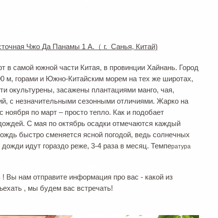
сточная Чжо Да Панамы 1 A.（ г. Санья, Китай)
т в самой южной части Китая, в провинции Хайнань. Город
0 м, горами и Южно-Китайским морем на тех же широтах,
ти окультурены, засажены плантациями манго, чая,
кий, с незначительными сезонными отличиями. Жарко на
с ноября по март – просто тепло. Как и подобает
 дождей. С мая по октябрь осадки отмечаются каждый
: дождь быстро сменяется ясной погодой, ведь солнечных
 дожди идут гораздо реже, 3-4 раза в месяц. Темпе
ратура
! Вы нам отправите информация про вас - какой из
дъехать , мы будем вас встречать!